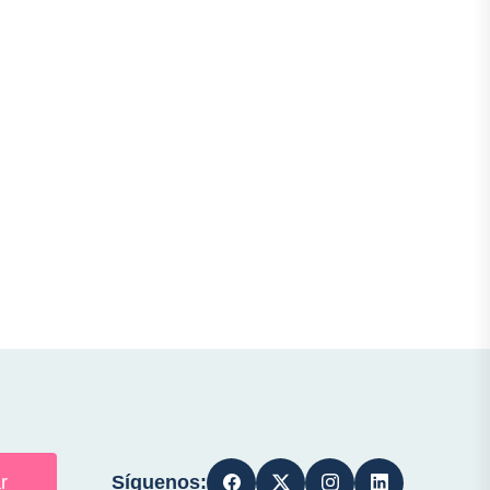
Síguenos:
r